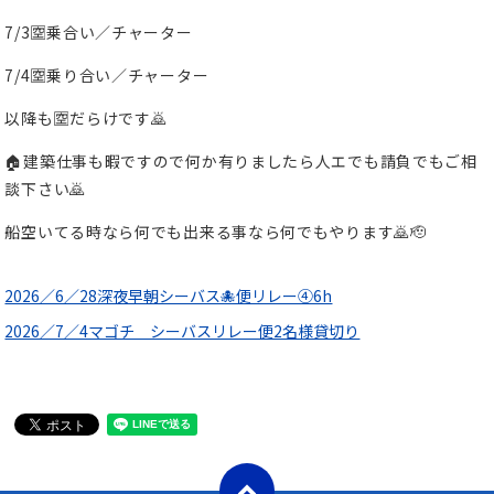
7/3🈳乗合い／チャーター
7/4🈳乗り合い／チャーター
以降も🈳だらけです🙇
🏠建築仕事も暇ですので何か有りましたら人エでも請負でもご相
談下さい🙇
船空いてる時なら何でも出来る事なら何でもやります🙇🫡
2026／6／28深夜早朝シーバス🐙便リレー④6h
2026／7／4マゴチ シーバスリレー便2名様貸切り