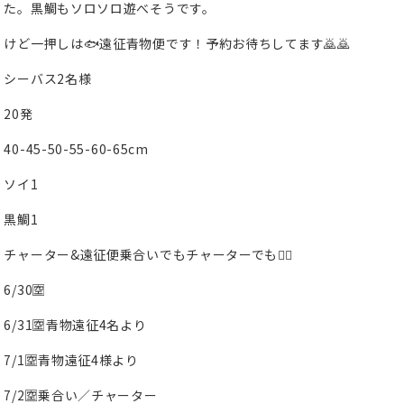
た。黒鯛もソロソロ遊べそうです。
けど一押しは🐟遠征青物便です！予約お待ちしてます🙇🙇
シーバス2名様
20発
40-45-50-55-60-65cm
ソイ1
黒鯛1
チャーター&遠征便乗合いでもチャーターでも🙆‍♂️
6/30🈳
6/31🈳青物遠征4名より
7/1🈳青物遠征4様より
7/2🈳乗合い／チャーター