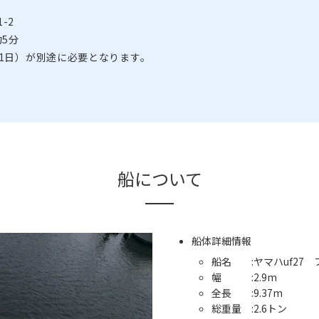
-2
5分
（1日）が別途に必要となります。
船について
船体詳細情報
船名 :ヤマハuf27 
幅 :2.9m
全長 :9.37m
総重量 :2.6トン