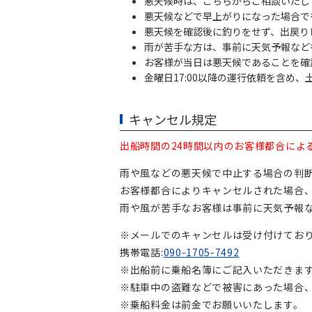
悪天候時は、こちらからご相談いたし
悪天候などで早上がりになった場合で
悪天候を確認後に釣りをせず、出戻り
雨が苦手な方は、事前に天気予報など
お客様が当日は悪天候であることを確
金曜日17:00以降の運行依頼を含め
キャンセル規定
出船時間の24時間以内のお客様都合によ
雨や風などの悪天候で中止する場合の判
お客様都合によりキャンセルされた場合
雨や風が苦手なお客様は事前に天気予報
※メールでのキャンセルは受け付けてお
携帯電話:
090-1705-7492
※出船前に乗船名簿にご記入いただきま
※駐車中の盗難などで被害にあった場合
※乗船料金は前金でお願いいたします。