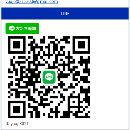
yuuji30211203@gmail.com
LINE
ID:yuuji3021