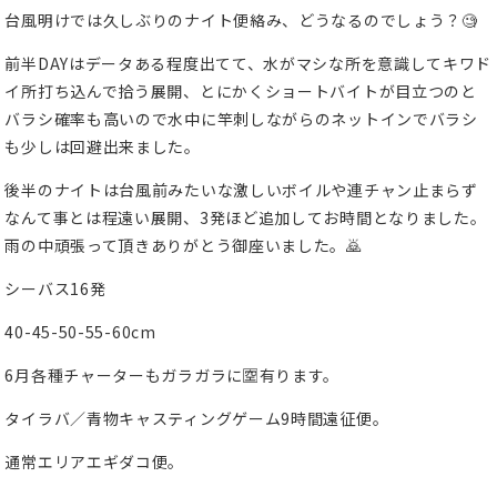
台風明けでは久しぶりのナイト便絡み、どうなるのでしょう？🧐
前半DAYはデータある程度出てて、水がマシな所を意識してキワド
イ所打ち込んで拾う展開、とにかくショートバイトが目立つのと
バラシ確率も高いので水中に竿刺しながらのネットインでバラシ
も少しは回避出来ました。
後半のナイトは台風前みたいな激しいボイルや連チャン止まらず
なんて事とは程遠い展開、3発ほど追加してお時間となりました。
雨の中頑張って頂きありがとう御座いました。🙇
シーバス16発
40-45-50-55-60cm
6月各種チャーターもガラガラに🈳有ります。
タイラバ／青物キャスティングゲーム9時間遠征便。
通常エリアエギダコ便。