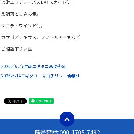
通常エリアシーバスDAY &ナイト便。
黒鯛落とし込み便。
マゴチ／ワインド便。
カサゴ／テキサス、ソフトルアー便など。
ご相談下さい🙇
2026／6／7早朝エギタコ🐙便④6h
2026/6/14エギダコ マゴチリレー便❸5h
携帯電話:
090-1705-7492