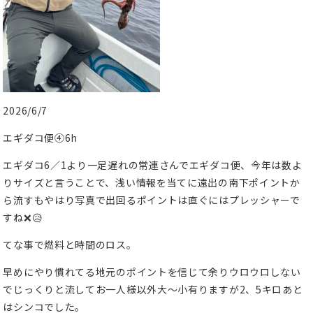
2026/6/7
エギダコ便④6h
エギダコ6／1より一足遅れの常連さんでエギダコ便、今年は数よ
りサイズと言うことで、浅い情報を当てに遠出の南下ポイントか
ら流すもやはり写真で出回るポイントは直ぐにはプレッシャーで
すね❌😥
てな事で燃料と時間のロス。
早めにやり慣れてる地元のポイントを信じて余りウロウロしない
でじっくりと流してお一人様以外大〜小有りますが2、5キロあと
はシンコでした。