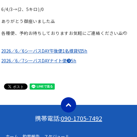
6/4/3→(2、5キロ)/0
ありがとう御座いました🙇
各種便、予約お待ちしておりますお気軽にご連絡ください🙇🫡
2026／6／6シーバスDAY午後便1名様貸切5h
2026／6／7シーバスDAYナイト便❸5h
携帯電話:
090-1705-7492
ホーム 釣果報告 スケジュール