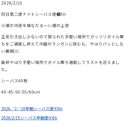
2026/2/10
同日第二便ナイトシーバス便❸5h
小潮の中途半端なだる〜い潮の上😨
正気引き出し少ないので限られた手堅い場所でガッツリボイル撃
ちをご堪能し終えて中盤のランガンに挑むも、やはりパッとしな
い展開😵‍💫
最終やはり手堅い場所でボイル撃ち堪能してラストを迎えまし
た。
シーバス40発
40-45-50-55/60cm
2026／2／10早朝シーバス便④6h
2026/2/15シーバス早朝便④6h