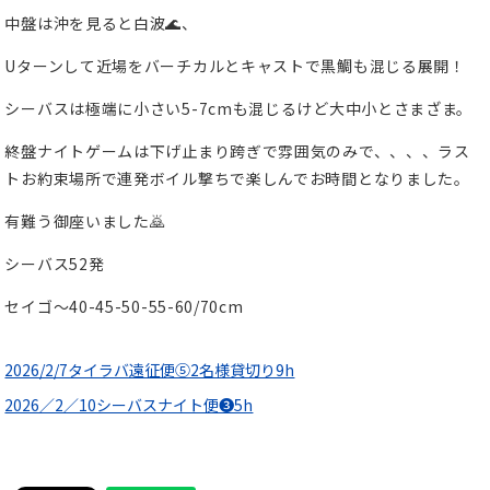
中盤は沖を見ると白波🌊、
Uターンして近場をバーチカルとキャストで黒鯛も混じる展開！
シーバスは極端に小さい5-7cmも混じるけど大中小とさまざま。
終盤ナイトゲームは下げ止まり跨ぎで雰囲気のみで、、、、ラス
トお約束場所で連発ボイル撃ちで楽しんでお時間となりました。
有難う御座いました🙇
シーバス52発
セイゴ〜40-45-50-55-60/70cm
2026/2/7タイラバ遠征便⑤2名様貸切り9h
2026／2／10シーバスナイト便❸5h