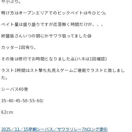
や小ぶり。
明け方はオープンエリアでのビックベイトは今ひとつ。
ベイト量は盛り盛りですが応答無く時間だけが、、、
終盤皆さんいつの間にかサワラ狙ってました😅
カッター1回有り、
その後は修行でお時間となりました🙇(ハネは1回確認)
ラスト1時間はスト撃ち丸見えゲームご堪能でラストと致しまし
た。
シーバス40発
35-40-45-50-55-60/
62cm
2025／11／15早朝シーバス／サワラリレー7hロング便⓺