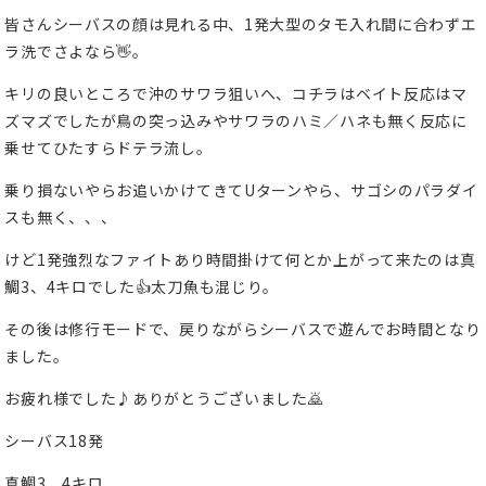
皆さんシーバスの顔は見れる中、1発大型のタモ入れ間に合わずエ
ラ洗でさよなら👋。
キリの良いところで沖のサワラ狙いへ、コチラはベイト反応はマ
ズマズでしたが鳥の突っ込みやサワラのハミ／ハネも無く反応に
乗せてひたすらドテラ流し。
乗り損ないやらお追いかけてきてUターンやら、サゴシのパラダイ
スも無く、、、
けど1発強烈なファイトあり時間掛けて何とか上がって来たのは真
鯛3、4キロでした👍太刀魚も混じり。
その後は修行モードで、戻りながらシーバスで遊んでお時間となり
ました。
お疲れ様でした♪ありがとうございました🙇
シーバス18発
真鯛3、4キロ