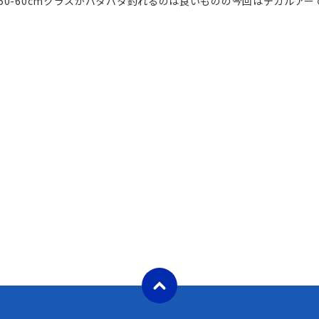
-50-60cmクラスがバタバタ釣れるのは良いものの今回はデカルア