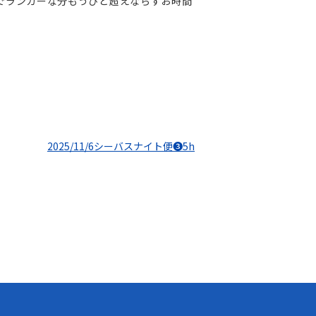
ーでランカーな分もうひと超えならずお時間
2025/11/6シーバスナイト便❸5h