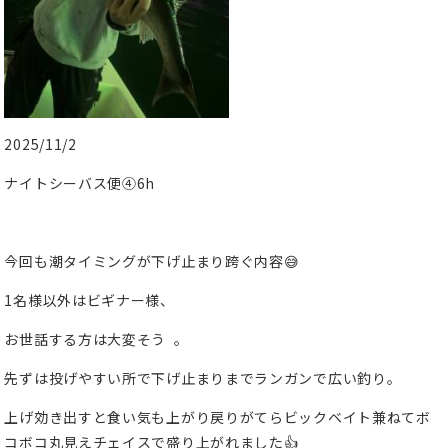
2025/11/2
ナイトシーバス便④6h
今回も潮タイミングが下げ止まり跨ぐ内容😅
1名様以外はビギナー様、
お世話する方は大変そう
。
先ずは投げやすい所で下げ止まりまでランガンで広い釣り。
上げ効き出すと食い気も上がり戻りがてらビックベイト兼ねてボ
コボコ丸見えチェイスで盛り上がれました👍