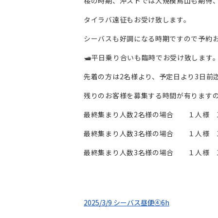
桜の時期、沖ストでは大規模鳥山も期待
タイラバ遠征もお受け致します。
シーバスも好調になる時期ですので予約お待
🛥️平日乗り合いも臨時でお受け致します
先着の方は2名様より、予定日より3日前
残りのお客様を募集する時間が有ります
最終集まり人数2名様の場合 １人様 1
最終集まり人数3名様の場合 １人様 1
最終集まり人数3名様の場合 １人様 1
2025/3/9 シーバス昼便④6h