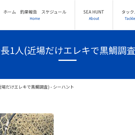
ホーム 釣果報告 スケジュール
SEA HUNT
タック
Home
About
Tackle
27 船長1人(近場だけエレキで黒鯛調査
1人(近場だけエレキで黒鯛調査) - シーハント