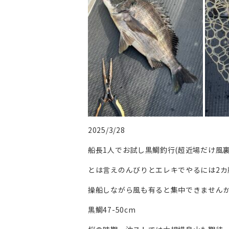
2025/3/28
船長1人でお試し黒鯛釣行(超近場だけ風裏
とは言えのんびりとエレキでやるには2カ
操船しながら風も有ると集中できませんか
黒鯛47-50cm