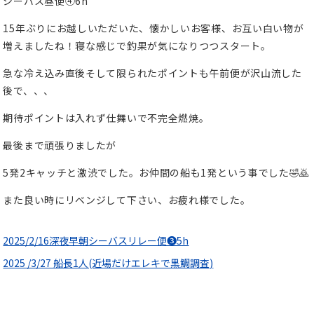
シーバス昼便④6h
15年ぶりにお越しいただいた、懐かしいお客様、お互い白い物が
増えましたね！寝な感じで釣果が気になりつつスタート。
急な冷え込み直後そして限られたポイントも午前便が沢山流した
後で、、、
期待ポイントは入れず仕舞いで不完全燃焼。
最後まで頑張りましたが
5発2キャッチと激渋でした。お仲間の船も1発という事でした🤣🙇
また良い時にリベンジして下さい、お疲れ様でした。
2025/2/16深夜早朝シーバスリレー便❸5h
2025 /3/27 船長1人(近場だけエレキで黒鯛調査)