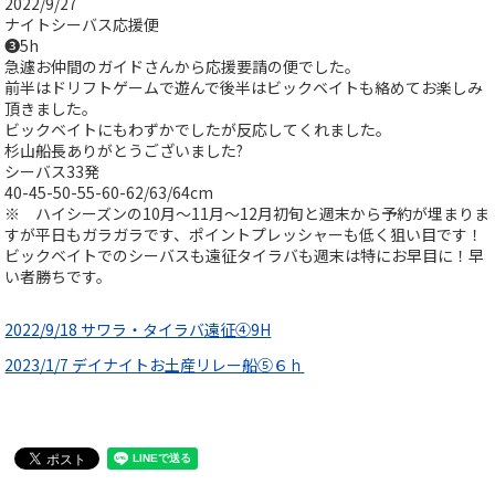
2022/9/27
ナイトシーバス応援便
❸5h
急遽お仲間のガイドさんから応援要請の便でした。
前半はドリフトゲームで遊んで後半はビックベイトも絡めてお楽しみ
頂きました。
ビックベイトにもわずかでしたが反応してくれました。
杉山船長ありがとうございました?
シーバス33発
40-45-50-55-60-62/63/64cm
※ ハイシーズンの10月～11月～12月初旬と週末から予約が埋まりま
すが平日もガラガラです、ポイントプレッシャーも低く狙い目です！
ビックベイトでのシーバスも遠征タイラバも週末は特にお早目に！早
い者勝ちです。
2022/9/18 サワラ・タイラバ遠征④9H
2023/1/7 デイナイトお土産リレー船⑤６ｈ