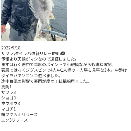
2022/9/18
サワラ\タイラバ遠征リレー便9h➍
予報より天候がマシなので遠征しました。
まずは行く途中で毎度のポイントで小規模ながらも跳ね確認。
表層ではなくジグスピンで4人中1人様の一人勝ち見事な3本。中盤は
タイラバでソコソコ遊べました。
途中台風の影響で豪雨が度々！結構船居ました。
真鯛1
サワラ3
ショゴ3
ホウボウ3
マゴチ1
鯖フグ沢山リリース
エソ5リリース