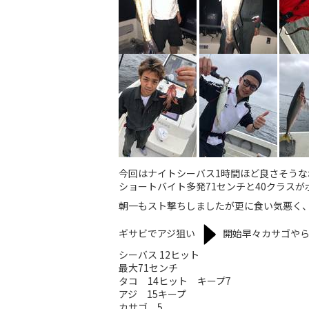
今回はナイトシーバス1時間ほど良さそう
ショートバイト多発71センチと40クラス
朝一もスト撃ちしましたが更に食い気悪く
ギサビでアジ狙い
︎開始早々カサゴや
シーバス 12ヒット
最大71センチ
タコ 14ヒット キープ7
アジ 15キープ
カサゴ 5