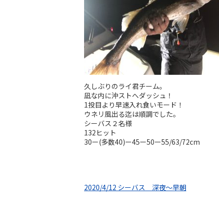
久しぶりのライ君チーム。
凪な内に沖ストへダッシュ！
1投目より早速入れ食いモード！
ウネリ風出る迄は順調でした。
シーバス２名様
132ヒット
30ー(多数40)ー45ー50ー55/63/72cm
2020/4/12 シーバス 深夜～早朝