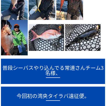
普段シーバスやり込んでる常連さんチーム3
名様、
今回初の湾央タイラバ遠征便。