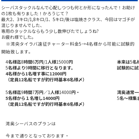
シーバスタックルなんで心配しつつも何とか形になったんで！お助け
の1枚も有りました！かろうじて？
最大2、3キロ/1,8キロ/1、5キロ/後は塩焼きクラス、今回はマゴチが
混じりませんでした、
専用のタックルならもう少し数伸びたでしょうね?
お疲れ様でした。
※湾央タイラバ遠征チャーター料金5→4名様から可能に試験的
開始致します。
4
名様迄
8
時間
6
万円
/1
人様
15000
円
本来は
5
名
5
名様より
9
時間に移行となります。
試験的に試
4名様から1名増す事に12000円
（定員12名船ですが釣行時基本6名様〆）
5
名様迄
9
時間
7
万円／
1
人様
14000
円・
湾奥通常一
5名様から１名増し14000円
5
名〜様集
（定員12名船ですが釣行時基本6名様〆）
湾奥シーバスのプランは
今まで通りとなっております・