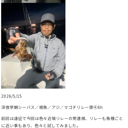
2026/5/15
深夜早朝シーバス／根魚／アジ／マゴチリレー便④6h
前回は遠征で今回は色々近場リレーの常連様、リレーも魚種ごと
に近い事もあり、色々と試してみました。