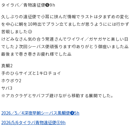
タイラバ／青物遠征便❺9h
久しぶりの遠征便で小耳に挟んだ情報でラストは夕まずめの変化
を中心に朝を10時出でプラン立てましたが思うようにには行かず
苦戦しました😥
けどみなさん気の合う常連さんでワイワイ／ガヤガヤと楽しい日
でした♪次回シーバス便頑張ります🫡ありがとう御座いました🙇
最後まで巻き巻きお疲れ様でした🙇
真鯛2
手のひらサイズと1キロチョイ
ホウボウ2
サバ3
※アカクラゲとサバフブ避けながら移動する展開でした。
2026／5／4深夜早朝シーバス黒鯛便❸5h
2026/5/6タイラバ青物遠征便⑤9h