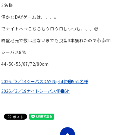
2名様
僅かなDAYゲームは、、、。
でナイトへ→こちらもウロウロしつつも、、、😅
終盤地元で数は出ないまでも良型3本獲れたので👍👍🙆‍♂️
シーバス8発
44-50-55/67/72/80cm
2026／3／14シーバスDAY Night便❸5h2名様
2026／3／19ナイトシーバス便❸5h