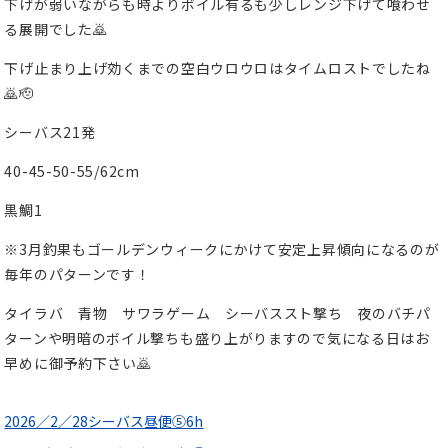
下げが弱いながらも時よりボイル有るも少しレンジ下げて喰わせ
る展開でした🙇
下げ止まり上げ効くまでの空白ウロウロはタイムロストでしたね
🙇🫡
シーバス21発
40-45-50-55/62cm
黒鯛1
※3月釣果もゴールデンウィークにかけて安定上昇傾向になるのが
毎年のパターンです！
タイラバ 青物 サワラゲーム シーバススト撃ち 夜のバチパ
ターンや明暗のボイル撃ちも盛り上がりますので気になる日はお
早めに御予約下さい🙇
2026／2／28シーバス昼便⑤6h