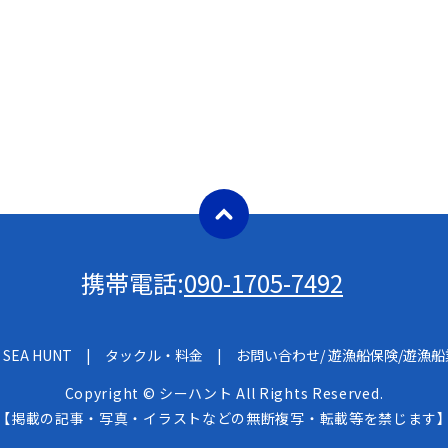
携帯電話:
090-1705-7492
SEA HUNT
タックル・料金
お問い合わせ/ 遊漁船保険/遊漁
Copyright © シーハント All Rights Reserved.
【掲載の記事・写真・イラストなどの無断複写・転載等を禁じます