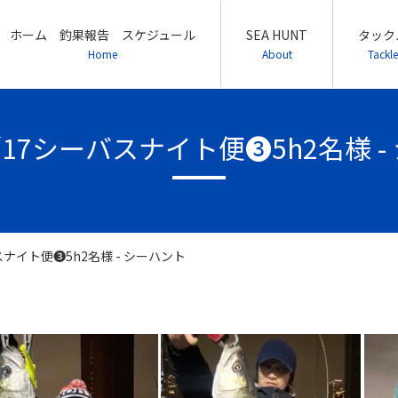
ホーム 釣果報告 スケジュール
SEA HUNT
タック
Home
About
Tackle
／17シーバスナイト便❸5h2名様 
スナイト便❸5h2名様 - シーハント