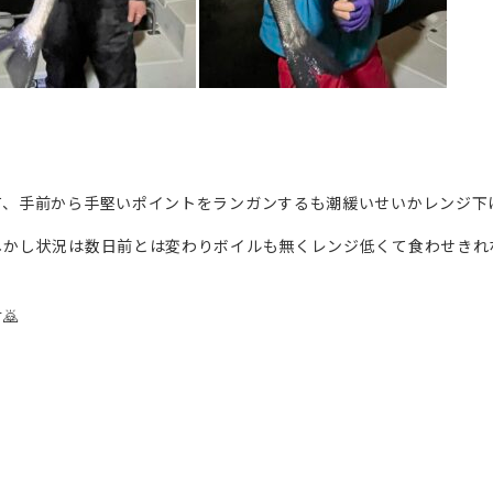
、手前から手堅いポイントをランガンするも潮緩いせいかレンジ下げ
しかし状況は数日前とは変わりボイルも無くレンジ低くて食わせきれ
🙇