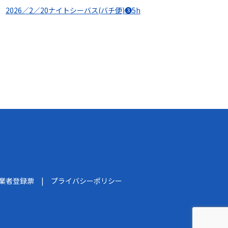
2026／2／20ナイトシーバス(バチ便)❸5h
船業者登録票
プライバシーポリシー
】