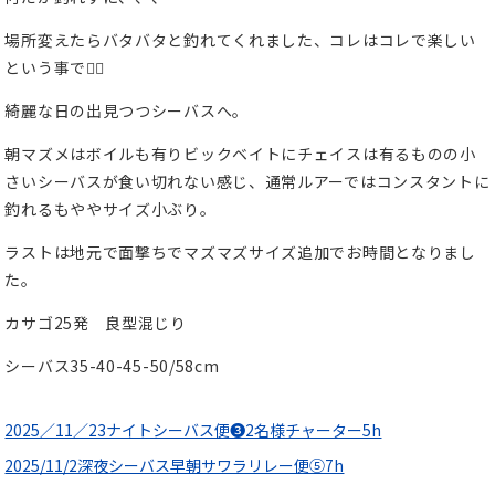
場所変えたらバタバタと釣れてくれました、コレはコレで楽しい
という事で🙆‍♂️
綺麗な日の出見つつシーバスへ。
朝マズメはボイルも有りビックベイトにチェイスは有るものの小
さいシーバスが食い切れない感じ、通常ルアーではコンスタントに
釣れるもややサイズ小ぶり。
ラストは地元で面撃ちでマズマズサイズ追加でお時間となりまし
た。
カサゴ25発 良型混じり
シーバス35-40-45-50/58cm
2025／11／23ナイトシーバス便❸2名様チャーター5h
2025/11/2深夜シーバス早朝サワラリレー便⑤7h