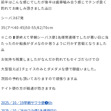
前半はこんな感じでしたが後半は歯車噛み合う感じでテンポ良く
釣れてお楽しみ頂きました🙇🏻
シーバス67発
35(アベ40-45)50-55/62/70cm
※この⬆️便終えて早朝シーバス便1名様常連様でしたが悪い日に当
たったのか船長がダメなのか思うように行かず苦戦となりました
🙇
お気持ち残業しましたがなんだか釣れてもセイゴだらけで😥
大型狙えば1チェイスのみとダメダメな便で御座いました。
次回の予約も頂いておりますので頑張ります🙇
ナイト便の方が融通が効きますね
2025／10／19早朝サワラ便❸6h
2025／10／26サワラ便1名様貸切り