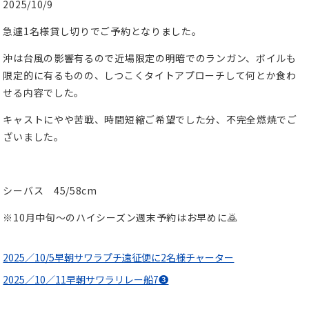
2025/10/9
急遽1名様貸し切りでご予約となりました。
沖は台風の影響有るので近場限定の明暗でのランガン、ボイルも
限定的に有るものの、しつこくタイトアプローチして何とか食わ
せる内容でした。
キャストにやや苦戦、時間短縮ご希望でした分、不完全燃焼でご
ざいました。
シーバス 45/58cm
※10月中旬〜のハイシーズン週末予約はお早めに🙇
2025／10/5早朝サワラプチ遠征便に2名様チャーター
2025／10／11早朝サワラリレー船7❸