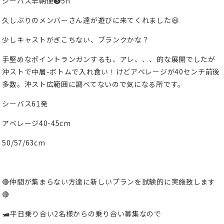
シーバス早朝便❸5h
久しぶりのメンバーさん達が遊びに来てくれました😃
少しキャストがぎこちない、ブランクかな？
手堅めなポイントランガンするも、アレ、、、的な展開でしたが
沖ストで中層-ボトムで入れ食い！けどアベレージが40センチ前後
多数。沖スト広範囲に調べてないので気になる所です。
シーバス61発
アベレージ40-45cm
50/57/63cm
🔴仲間が集まらない方達に新しいプランを試験的に実施致します
🔴
🛥️
平日乗り合い2名様からの乗り合い募集なので