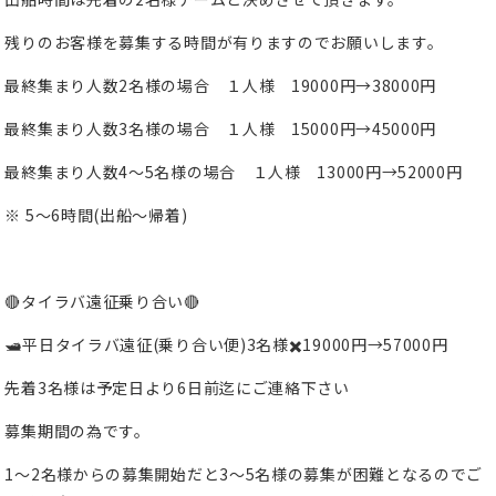
残りのお客様を募集する時間が有りますのでお願いします。
最終集まり人数
2
名様の場合 １人様
19000
円→38000円
最終集まり人数
3
名様の場合 １人様
15000
円→45000円
最終集まり人数
4〜5
名様の場合 １人様
13000
円→52000円
※ 5〜6時間(出船〜帰着)
🔴タイラバ遠征乗り合い🔴
🛥️平日タイラバ遠征(乗り合い便)3名様✖️19000円→57000円
先着3名様は予定日より6日前迄にご連絡下さい
募集期間の為です。
1〜2名様からの募集開始だと3〜5名様の募集が困難となるのでご