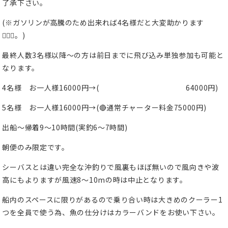
了承下さい。
(※ガソリンが高騰のため出来れば4名様だと大変助かります
🙇🏻‍♂️。)
最終人数3名様以降〜の方は前日までに飛び込み単独参加も可能と
なります。
4名様 お一人様16000円→(
64000円)
5名様 お一人様16000円→(🔴通常チャーター料金75000円)
出船〜帰着9〜10時間(実釣6〜7時間)
朝便のみ限定です。
シーバスとは違い完全な沖釣りで風裏もほぼ無いので風向きや波
高にもよりますが風速8〜10mの時は中止となります。
船内のスペースに限りがあるので乗り合い時は大きめのクーラー1
つを全員で使う為、魚の仕分けはカラーバンドをお使い下さい。