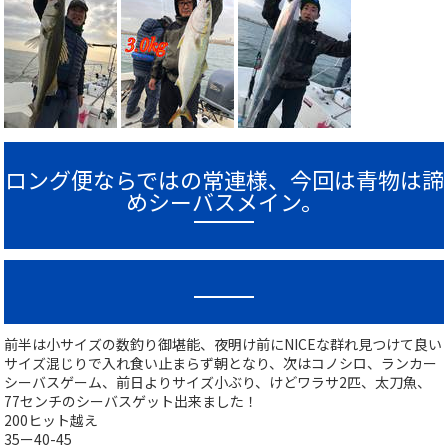
ロング便ならではの常連様、今回は青物は諦
めシーバスメイン。
前半は小サイズの数釣り御堪能、夜明け前にNICEな群れ見つけて良い
サイズ混じりで入れ食い止まらず朝となり、次はコノシロ、ランカー
シーバスゲーム、前日よりサイズ小ぶり、けどワラサ2匹、太刀魚、
77センチのシーバスゲット出来ました！
200ヒット越え
35ー40-45