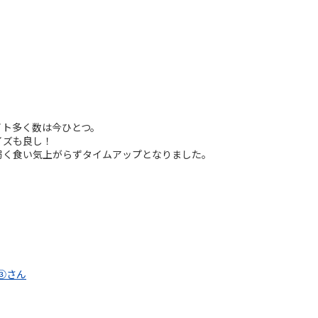
イト多く数は今ひとつ。
イズも良し！
弱く食い気上がらずタイムアップとなりました。
便③さん