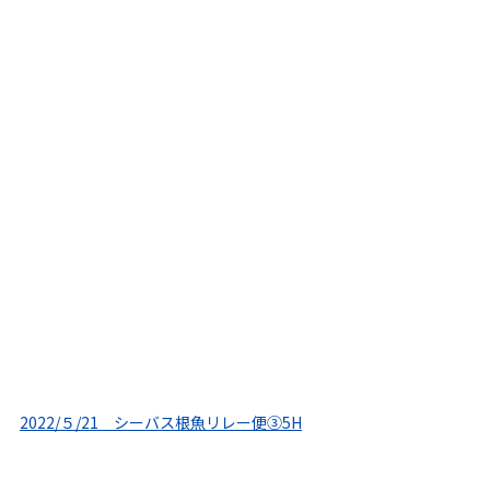
2022/５/21 シーバス根魚リレー便③5H