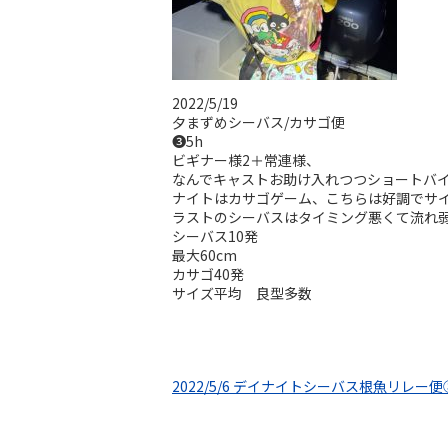
2022/5/19
夕まずめシーバス/カサゴ便
❸5h
ビギナー様2＋常連様、
なんでキャストお助け入れつつショートバ
ナイトはカサゴゲーム、こちらは好調でサ
ラストのシーバスはタイミング悪くて流れ
シーバス10発
最大60cm
カサゴ40発
サイズ平均 良型多数
2022/5/6 デイナイトシーバス根魚リレー