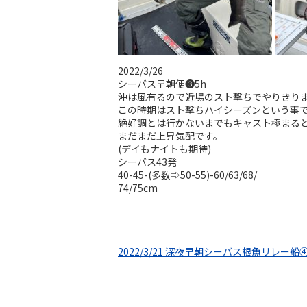
2022/3/26
シーバス早朝便❸5h
沖は風有るので近場のスト撃ちでやりきり
この時期はスト撃ちハイシーズンという事
絶好調とは行かないまでもキャスト極まる
まだまだ上昇気配です。
(デイもナイトも期待)
シーバス43発
40-45-(多数⇨50-55)-60/63/68/
74/75cm
2022/3/21 深夜早朝シーバス根魚リレー船④