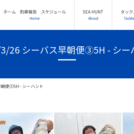
ホーム 釣果報告 スケジュール
SEA HUNT
タック
Home
About
Tackle
2/3/26 シーバス早朝便③5H - シ
ス早朝便③5H - シーハント