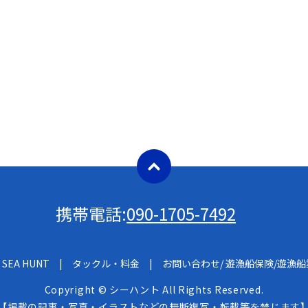
携帯電話:
090-1705-7492
SEA HUNT
タックル・料金
お問い合わせ/ 遊漁船保険/遊漁
Copyright © シーハント All Rights Reserved.
【掲載の記事・写真・イラストなどの無断複写・転載等を禁じます