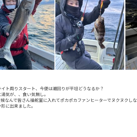
ライト周りスタート、今便は潮回りが平坦どうなるか？
に湯気が、、食い気無し。
天候なんで皆さん操舵室に入れてポカポカファンヒーターでヌクヌクし
か形に出来ました。