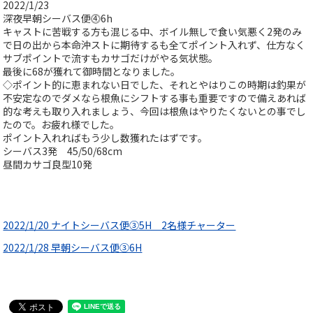
2022/1/23
深夜早朝シーバス便⓸6h
キャストに苦戦する方も混じる中、ボイル無しで食い気悪く2発のみ
で日の出から本命沖ストに期待するも全てポイント入れず、仕方なく
サブポイントで流すもカサゴだけがやる気状態。
最後に68が獲れて御時間となりました。
◇ポイント的に恵まれない日でした、それとやはりこの時期は釣果が
不安定なのでダメなら根魚にシフトする事も重要ですので備えあれば
的な考えも取り入れましょう、今回は根魚はやりたくないとの事でし
たので。お疲れ様でした。
ポイント入れればもう少し数獲れたはずです。
シーバス3発 45/50/68cm
昼間カサゴ良型10発
2022/1/20 ナイトシーバス便③5H 2名様チャーター
2022/1/28 早朝シーバス便③6H