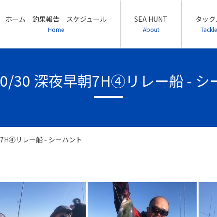
ホーム 釣果報告 スケジュール
SEA HUNT
タック
Home
About
Tackle
/ 10/30 深夜早朝7H④リレー船 - 
夜早朝7H④リレー船 - シーハント