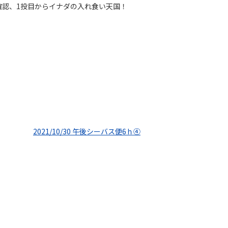
認、1投目からイナダの入れ食い天国！
2021/10/30 午後シーバス便6ｈ④