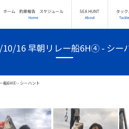
ホーム 釣果報告 スケジュール
SEA HUNT
タック
Home
About
Tackle
1/10/16 早朝リレー船6H④ - シ
リレー船6H④ - シーハント