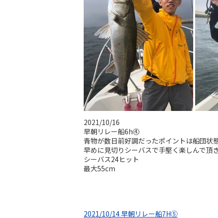
2021/10/16
早朝リレー船6h⓸
青物が数日前好調だったポイントは船団状
早めに見切りシーバスで手堅く楽しんで頂
シーバス24ヒット
最大55cm
2021/10/14 早朝リレー船7H⑤