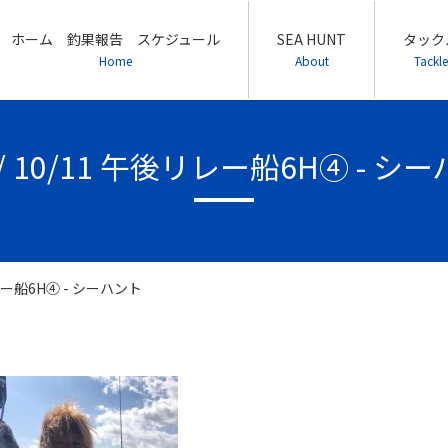
ホーム 釣果報告 スケジュール
SEA HUNT
タック
Home
About
Tackle
1/ 10/11 午後リレー船6H④ - シ
リレー船6H④ - シーハント