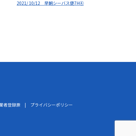
2021/ 10/12 早朝シーバス便7H④
船業者登録票
プライバシーポリシー
】