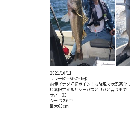
2021/10/11
リレー船午後便6h⓸
前便イナダ好調ポイントも強風で状況悪化
風裏限定するとシーバスとサバと言う事で
サバ 33
シーバス6発
最大65cm