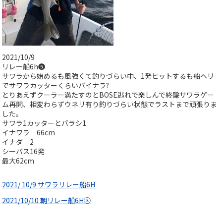
2021/10/9
リレー船6h❺
サワラから始めるも風強くて釣りづらい中、1発ヒットするも船ヘリ
でサワラカッターくらいバイナラ?
とりあえずクーラー満たすのとBOSE逃れで楽しんで終盤サワラゲー
ム再開、相変わらずウネリ有り釣りづらい状態でラストまで頑張りま
した。
サワラ1カッターとバラシ1
イナワラ 66cm
イナダ 2
シーバス16発
最大62cm
2021/ 10/9 サワラリレー船6H
2021/10/10 朝リレー船6H③