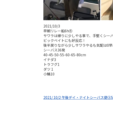
2021/10/3
早朝リレー船6h⓸
サワラは帰りに少しやる事で、手堅くシーバ
ビックベイトにも好反応！
後半戻りながら少しサワラやるも気配は0早
シーバス36発
40-45-50-55-60-65-80cm
イナダ3
トラフグ1
ダツ 1
小鯖10
2021/ 10/2 午後デイ・ナイトシーバス便③