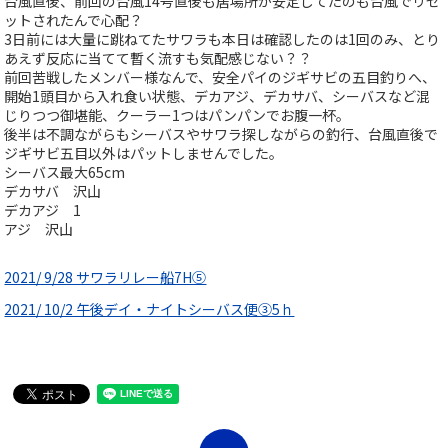
台風直後、前回の台風14号直後も居場所が安定してたのも台風でリセ
ットされたんで心配？
3日前には大量に跳ねてたサワラも本日は確認したのは1回のみ、とり
あえず反応に当てて暫く流すも気配感じない？？
前回苦戦したメンバー様なんで、安全パイのジギサビの五目釣りへ、
開始1頭目から入れ食い状態、デカアジ、デカサバ、シーバスなど混
じりつつ御堪能、クーラー1つはパンパンでお腹一杯。
後半は不調ながらもシーバスやサワラ探しながらの釣行、台風直後で
ジギサビ五目以外はパットしませんでした。
シーバス最大65cm
デカサバ 沢山
デカアジ 1
アジ 沢山
2021/ 9/28 サワラリレー船7H⑤
2021/ 10/2 午後デイ・ナイトシーバス便③5ｈ