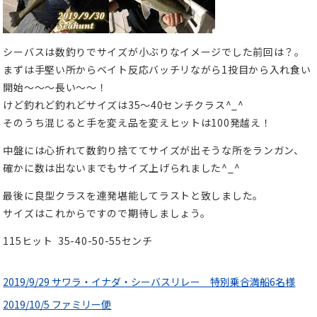
シーバスは数釣りでサイズが小ぶりなイメージでした前回は？。
まずは手堅い所からベイト反応バッチリながら1投目から入れ食い
開始〜〜〜長い〜〜！
けど釣れど釣れどサイズは35〜40センチクラス^_^
そのうち混じると手を変え品を変えヒットは100発越え！
中盤には心折れて数釣り捨ててサイズが出そうな所をランガン、
確かに数は出ないまでもサイズ上げられました^_^
最後に良型クラスを連発堪能してラストと致しました。
サイズはこれからですので期待しましょう。
115ヒット 35-40-50-55センチ
2019/9/29 サワラ・イナダ・シーバスリレー 特別乗合満船6名様
2019/10/5 ファミリー便