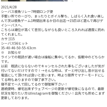
2021/4/28
シーバス根魚リレー7時間ロング便
手堅い所でのーびり、まったりとボイル撃ち、しばらく入れ食い楽し
んで次は根魚ゲーム1時間出来るか日の出迄→15匹ほど遊んで再びデ
イシーバスへ、
こちらは潮位が高くて苦労しながらも良いところ入れれば適度に釣れ
てくれました。
カサゴ15
シーバス56ヒット
35-40-46-50-55-63cm
※ お知らせ
ラインでの既読が遅い場合は操船に集中してるか、仮眠中のどちらか
です。
以前 既読にならないのでキャンセルされた事もございましたが気が
付いてないだけですので！→そんな時は、ずーと呼び出し音が出せる
電話にして頂ければ良いと思います、時より限界でマナーモードにし
てる時もありますので御了承下さい。
寝不足で一人で回してるので御理解下さい！
連続便時、帰宅出来ずウェブページの更新が帰宅後になるので、最新
状況を知りたい方はInstagramを御覧ください！出先でも貯めこまず
更新しております。