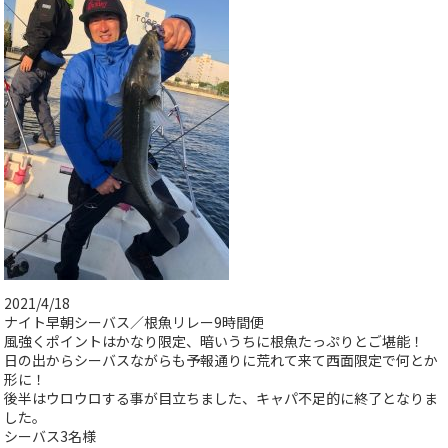
2021/4/18
ナイト早朝シーバス／根魚リレー9時間便
風強くポイントはかなり限定、暗いうちに根魚たっぷりとご堪能！
日の出からシーバスながらも予報通りに荒れて来て西面限定で何とか
形に！
後半はウロウロする事が目立ちました、キャパ不足的に終了となりま
した。
シーバス3名様