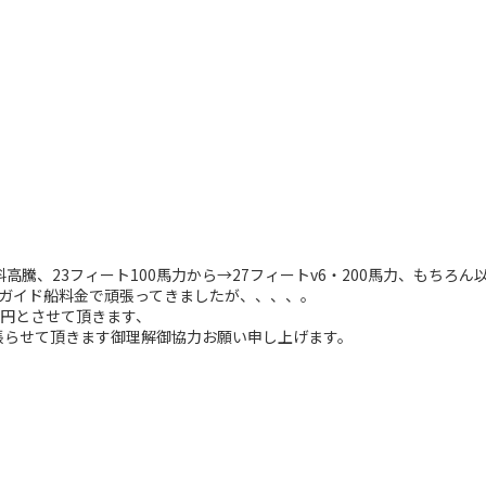
高騰、23フィート100馬力から→27フィートv6・200馬力、もちろん
さのガイド船料金で頑張ってきましたが、、、、。
00円とさせて頂きます、
張らせて頂きます御理解御協力お願い申し上げます。