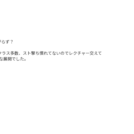
がらず？
クラス多数、スト撃ち慣れてないのでレクチャー交えて
的な展開でした。