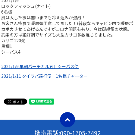
2021/1/9
ロックフィッシュ(ナイト)
6名様
風は大した事は無いまでも冷え込みが強烈！
お客さん持参で暖房御用意してました！(普段ならキャビン内で暖房ポ
カポカさせてあげるんですがコロナ問題も有り、今は御縁領の状態。
釣果の方は絶好調でサイズも大型カサゴ多数混じりました。
カサゴ120発
黒鯛1
シーバス4
2021/1/9 早朝バーチカル五目シーバス便
2021/1/11 タイラバ遠征便 1名様チャーター
携帯電話:
090-1705-7492