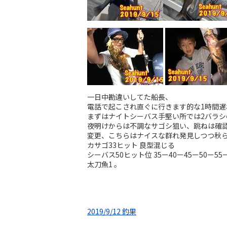
一日中勘違いしてた船長、
電話で起こされ️直ぐに行きます的な1時間
まずはナイトシーバス手堅い所では2バラシの
夜明けからは不調なサゴシ狙い、跳ねは確
変更、こちらはナイスな群れ発見しつつ秋
カサゴ33ヒット 良型混じる
シーバス50ヒット位 35ー40ー45ー50ー55
太刀魚1 。
2019/9/12 釣果