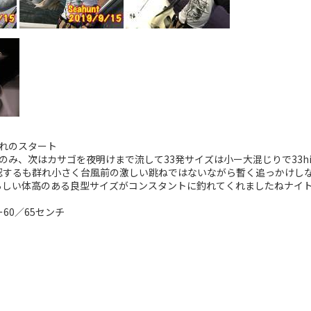
遅れのスタート
み、︎次はカサゴを夜明けまで流して33発サイズは小ー大混じりで33hi
認するも群れ小さく台風前の激しい跳ねではないながら暫く追っかけし
らしい体高のある良型サイズがコンスタントに釣れてくれましたねナイト
ー60／65センチ