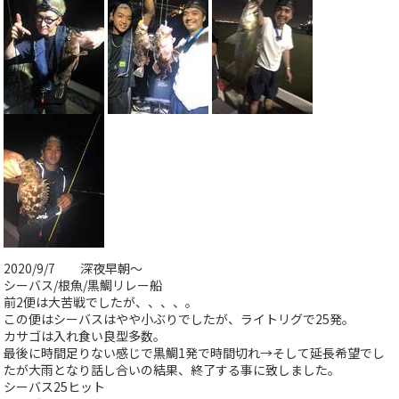
2020/9/7 深夜早朝～
シーバス/根魚/黒鯛リレー船
前2便は大苦戦でしたが、、、、。
この便はシーバスはやや小ぶりでしたが、ライトリグで25発。
カサゴは入れ食い良型多数。
最後に時間足りない感じで黒鯛1発で時間切れ→そして延長希望でし
たが大雨となり話し合いの結果、終了する事に致しました。
シーバス25ヒット